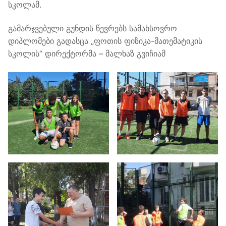
სკოლამ.
გამარჯვებული გუნდის წევრებს სამახსოვრო
დიპლომები გადასცა „ფოთის ფიზიკა-მათემატიკის
სკოლის“ დირექტორმა – მალხაზ გვიჩიამ