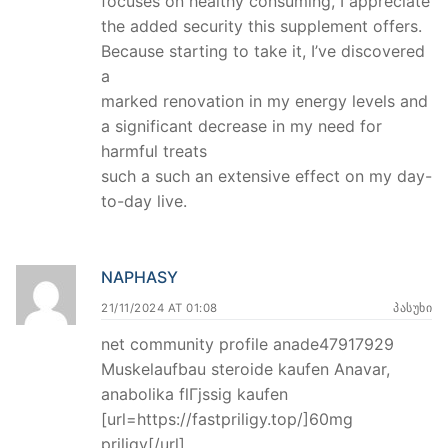
focuses on healthy consuming, I appreciate
the added security this supplement offers.
Because starting to take it, I’ve discovered
a
marked renovation in my energy levels and
a significant decrease in my need for
harmful treats
such a such an extensive effect on my day-
to-day live.
NAPHASY
21/11/2024 AT 01:08
ᲞᲐᲡᲣᲮᲘ
net community profile anade47917929
Muskelaufbau steroide kaufen Anavar,
anabolika flГјssig kaufen
[url=https://fastpriligy.top/]60mg
priligy[/url]