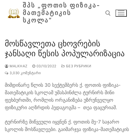
შიგთავსზე
ᲨᲞᲡ „ᲤᲝᲗᲘᲡ ᲤᲘᲖᲘᲙᲐ-
გადასვლა
ᲛᲐᲗᲔᲛᲐᲢᲘᲙᲘᲡ
ᲡᲙᲝᲚᲐ“
ძებნა:
მოსწავლეთა ცხოვრების
ჯანსაღი წესის პოპულარიზაცია
MALKHAZ
03/10/2022
БЕЗ РУБРИКИ
3,030 ᲙᲝᲛᲔᲜᲢᲐᲠᲘ
მიმდინარე წლის 30 სექტემბერს ქ. ფოთის ფიზიკა-
მათემატიკის სკოლამ უმასპინძლა ტურნირს მინი
ფეხბურთში, რომლის ორგანიზება უზრუნველყო
ფიზიკური აღზრდის პედაგოგმა – თეა ფაცურიამ.
ტურნირზე მიწვეული იყვნენ ქ. ფოთის მე-7 საჯარო
სკოლის მოსწავლეები. გაიმარჯვა ფიზიკა-მათემატიკის