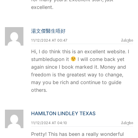
excellent.
湯文傑醫生唔好
11/12/2024 AT 00:47
ᲞᲐᲡᲣᲮᲘ
Hi, I do think this is an excellent website. I
stumbledupon it
I will come back yet
again since I book marked it. Money and
freedom is the greatest way to change,
may you be rich and continue to guide
others.
HAMILTON LINDLEY TEXAS
11/12/2024 AT 04:10
ᲞᲐᲡᲣᲮᲘ
Pretty! This has been a really wonderful