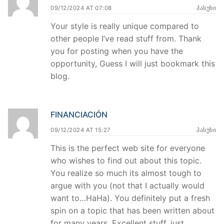
09/12/2024 AT 07:08
ᲞᲐᲡᲣᲮᲘ
Your style is really unique compared to
other people I’ve read stuff from. Thank
you for posting when you have the
opportunity, Guess I will just bookmark this
blog.
FINANCIACIÓN
09/12/2024 AT 15:27
ᲞᲐᲡᲣᲮᲘ
This is the perfect web site for everyone
who wishes to find out about this topic.
You realize so much its almost tough to
argue with you (not that I actually would
want to…HaHa). You definitely put a fresh
spin on a topic that has been written about
for many years. Excellent stuff, just