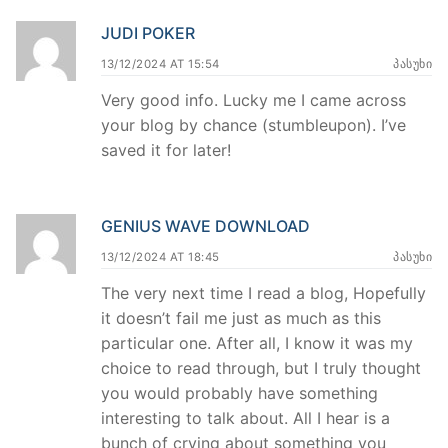
JUDI POKER
13/12/2024 AT 15:54
ᲞᲐᲡᲣᲮᲘ
Very good info. Lucky me I came across
your blog by chance (stumbleupon). I’ve
saved it for later!
GENIUS WAVE DOWNLOAD
13/12/2024 AT 18:45
ᲞᲐᲡᲣᲮᲘ
The very next time I read a blog, Hopefully
it doesn’t fail me just as much as this
particular one. After all, I know it was my
choice to read through, but I truly thought
you would probably have something
interesting to talk about. All I hear is a
bunch of crying about something you