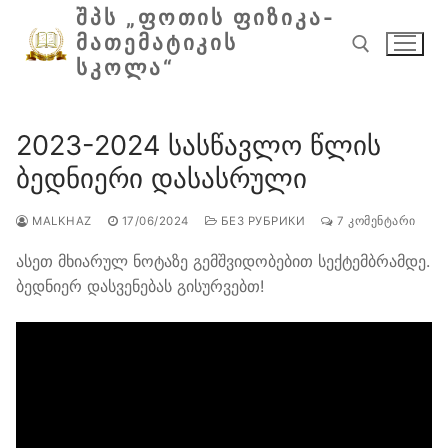
შიგთავსზე
ᲨᲞᲡ „ᲤᲝᲗᲘᲡ ᲤᲘᲖᲘᲙᲐ-
გადასვლა
ᲛᲐᲗᲔᲛᲐᲢᲘᲙᲘᲡ
ᲡᲙᲝᲚᲐ“
ძებნა:
2023-2024 სასწავლო წლის
ბედნიერი დასასრული
MALKHAZ
17/06/2024
БЕЗ РУБРИКИ
7 ᲙᲝᲛᲔᲜᲢᲐᲠᲘ
ასეთ მხიარულ ნოტაზე გემშვიდობებით სექტემბრამდე.
ბედნიერ დასვენებას გისურვებთ!