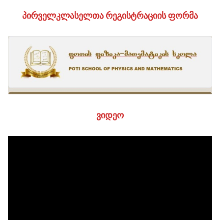
ᲞᲘᲠᲕᲔᲚᲙᲚᲐᲡᲔᲚᲗᲐ ᲠᲔᲒᲘᲡᲢᲠᲐᲪᲘᲘᲡ ᲤᲝᲠᲛᲐ
ᲕᲘᲓᲔᲝ